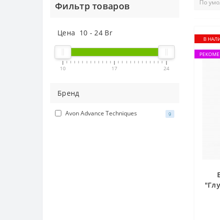
Фильтр товаров
Цена
10
-
24
Br
В НАЛ
РЕКОМЕ
10
17
24
Бренд
Avon Advance Techniques
9
"Гл