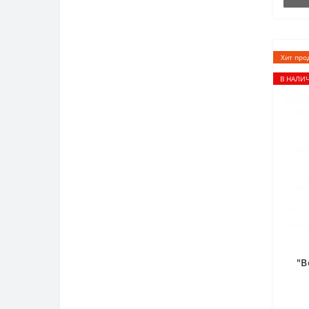
Хит про
В НАЛИ
"В