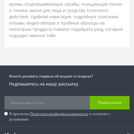
кремы, отшелушивающие скрабы, очищающие пенки
и тоники, маски для лица и средства точечного
действия. Удобная навигация, подробные описания,
отзывы, видео-обзоры и пробные образцы на
некоторые продукты помогут подобрать уход, который
подходит именно тебе.
Хотите узнавать первым об акциях и скидках?
Подпишитесь на нашу рассылку
Подписаться
Я прочитал
Политика конфиденциальности
и согласен с
условиями