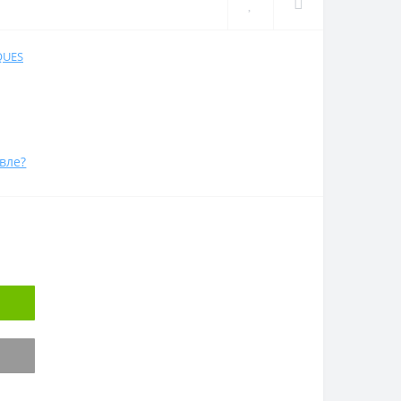
QUES
вле?