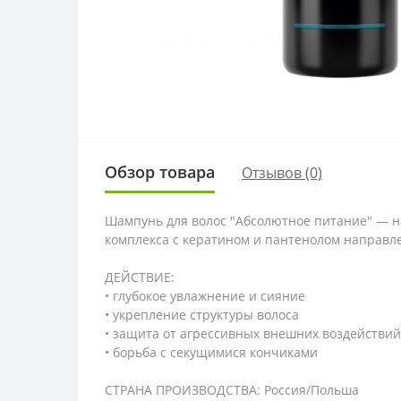
Обзор товара
Отзывов (0)
Шампунь для волос "Абсолютное питание" — н
комплекса с кератином и пантенолом направле
ДЕЙСТВИЕ:
• глубокое увлажнение и сияние
• укрепление структуры волоса
• защита от агрессивных внешних воздействий
• борьба с секущимися кончиками
СТРАНА ПРОИЗВОДСТВА: Россия/Польша