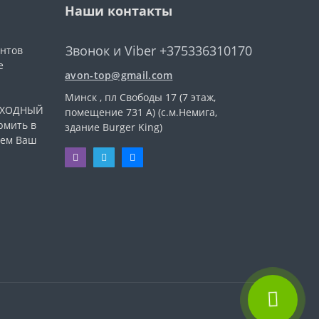
Наши контакты
Звонок и Viber +375336310170
ентов
е
avon-top@gmail.com
Минск , пл Свободы 17 (7 этаж,
ВЫХОДНЫЙ
помещение 731 А) (с.м.Немига,
рмить в
здание Burger King)
уем Ваш
.