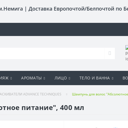
 м.Немига |
Доставка Европочтой/Белпочтой по Б
ИЯЖ
АРОМАТЫ
ЛИЦО
ТЕЛО И ВАННА
В
СКИВАТЕЛИ ADVANCE TECHNIQUES
Шампунь для волос "Абсолютное
тное питание", 400 мл