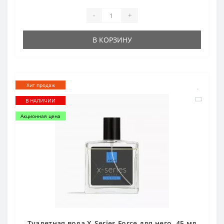
-
+
В КОРЗИНУ
Хит продаж
В НАЛИЧИИ
Акционная цена
Туалетная вода X-Series Force для него, 45 мл