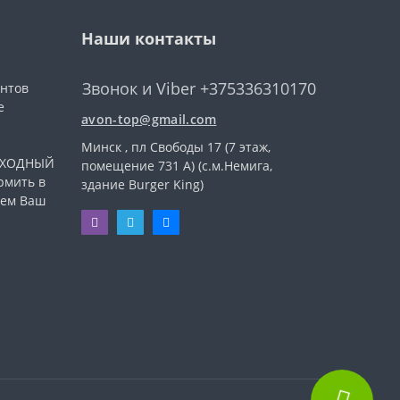
Наши контакты
Звонок и Viber +375336310170
ентов
е
avon-top@gmail.com
Минск , пл Свободы 17 (7 этаж,
ВЫХОДНЫЙ
помещение 731 А) (с.м.Немига,
рмить в
здание Burger King)
уем Ваш
.