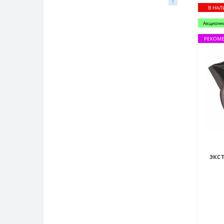
1
В НА
Акционн
РЕКОМ
экс