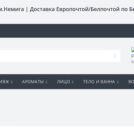
 м.Немига |
Доставка Европочтой/Белпочтой по Б
ИЯЖ
АРОМАТЫ
ЛИЦО
ТЕЛО И ВАННА
В