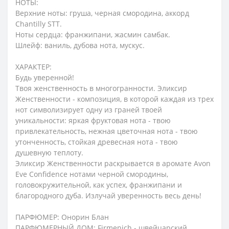
НОТЫ:
Верхние ноты: груша, черная смородина, аккорд
Chantilly STT.
Ноты сердца: франжипани, жасмин самбак.
Шлейф: ваниль, дубова нота, мускус.
ХАРАКТЕР:
Будь уверенной!
Твоя женственность в многогранности. Эликсир
Женственности - композиция, в которой каждая из трех
нот символизирует одну из граней твоей
уникальности: яркая фруктовая нота - твою
привлекательность, нежная цветочная нота - твою
утонченность, стойкая древесная нота - твою
душевную теплоту.
Эликсир Женственности раскрывается в аромате Avon
Eve Confidence нотами черной смородины,
головокружительной, как успех, франжипани и
благородного дуба. Излучай уверенность весь день!
ПАРФЮМЕР: Онорин Блан
ПАРФЮМЕРНЫЙ ДОМ: Firmenich - швейцарский