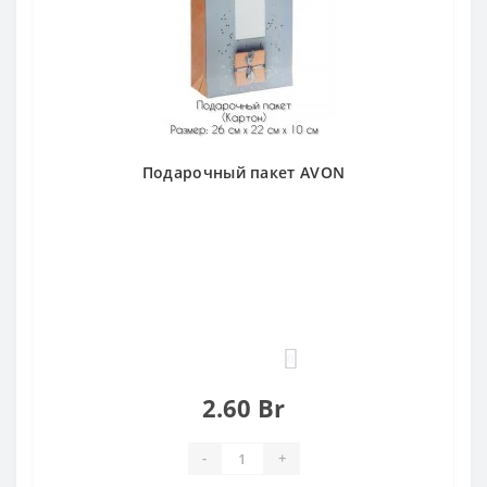
Подарочный пакет AVON
0
2.60 Br
-
+