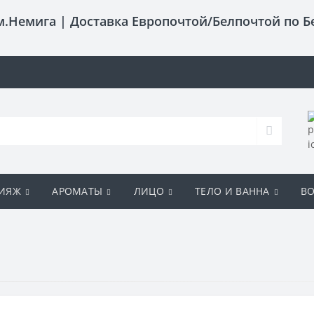
 м.Немига |
Доставка Европочтой/Белпочтой по Б
ИЯЖ
АРОМАТЫ
ЛИЦО
ТЕЛО И ВАННА
В