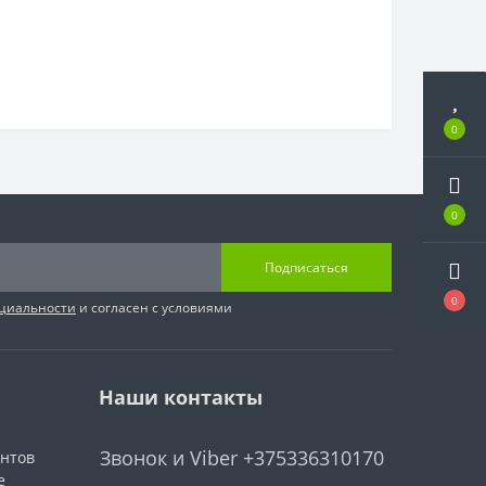
0
0
Подписаться
0
циальности
и согласен с условиями
Наши контакты
Звонок и Viber +375336310170
ентов
е