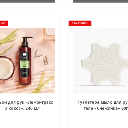
ЧИИ
В НАЛИЧИИ
ьон для рук «Лемонграсс
Туалетное мыло для ру
и кокос», 240 мл
тела «Снежинка» 60г