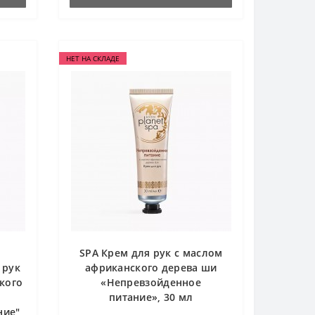
НЕТ НА СКЛАДЕ
SPA Крем для рук с маслом
 рук
африканского дерева ши
кого
«Непревзойденное
питание», 30 мл
ние"