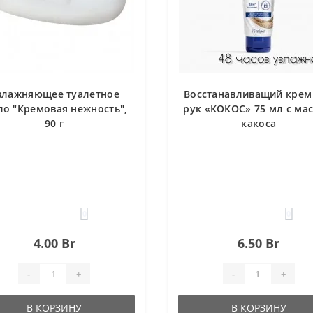
влажняющее туалетное
Восстанавливащий крем
о "Кремовая нежность",
рук «КОКОС» 75 мл с ма
90 г
какоса
0
0
4.00 Br
6.50 Br
-
+
-
+
В КОРЗИНУ
В КОРЗИНУ