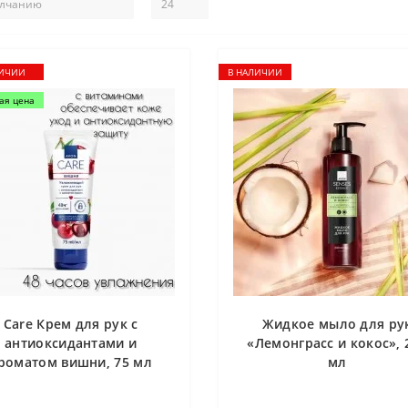
ЛИЧИИ
В НАЛИЧИИ
ая цена
Care Крем для рук с
Жидкое мыло для ру
антиоксидантами и
«Лемонграсс и кокос», 
роматом вишни, 75 мл
мл