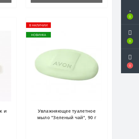
0
В НАЛИЧИИ
НОВИНКА
0
0
к и
Увлажняющее туалетное
мыло "Зеленый чай", 90 г