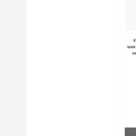
К
мик
э