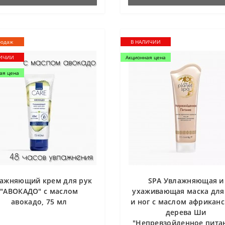
родаж
В НАЛИЧИИ
ЛИЧИИ
Акционная цена
ая цена
ажняющий крем для рук
SPA Увлажняющая и
"АВОКАДО" с маслом
ухаживающая маска для
авокадо, 75 мл
и ног с маслом африканс
дерева Ши
"Непревзойденное пита