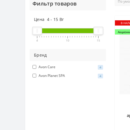
Фильтр товаров
Цена
4
-
15
Br
В НА
Акционн
4
10
15
Бренд
Avon Care
4
Avon Planet SPA
4
а