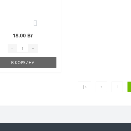
0
18.00 Br
-
+
В КОРЗИНУ
|<
<
1