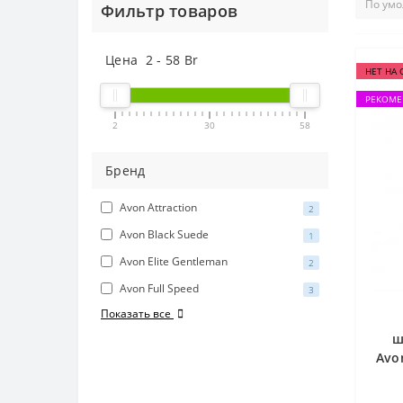
Фильтр товаров
Цена
2
-
58
Br
НЕТ НА 
РЕКОМЕ
2
30
58
Бренд
Avon Attraction
2
Avon Black Suede
1
Avon Elite Gentleman
2
Avon Full Speed
3
Показать все
ш
Avon