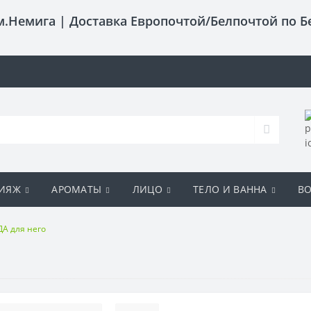
 м.Немига |
Доставка Европочтой/Белпочтой по Б
ИЯЖ
АРОМАТЫ
ЛИЦО
ТЕЛО И ВАННА
В
А для него