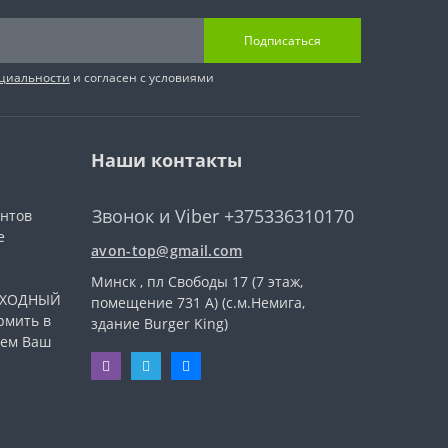
Подписаться
циальности
и согласен с условиями
Наши контакты
Звонок и Viber +375336310170
ентов
е
avon-top@gmail.com
Минск , пл Свободы 17 (7 этаж,
ВЫХОДНЫЙ
помещение 731 А) (с.м.Немига,
рмить в
здание Burger King)
уем Ваш
.