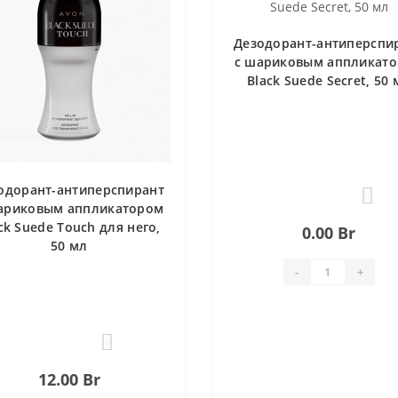
Дезодорант-антиперспи
с шариковым аппликат
Black Suede Secret, 50 
одорант-антиперспирант
0
ариковым аппликатором
ck Suede Touch для него,
0.00 Br
50 мл
-
+
0
12.00 Br