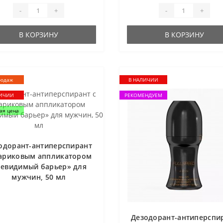
-
+
-
+
В КОРЗИНУ
В КОРЗИНУ
родаж
В НАЛИЧИИ
ЛИЧИИ
РЕКОМЕНДУЕМ
ая цена
одорант-антиперспирант
ариковым аппликатором
евидимый барьер» для
мужчин, 50 мл
Дезодорант-антиперспи