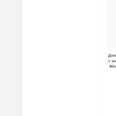
Дез
с ш
Bla