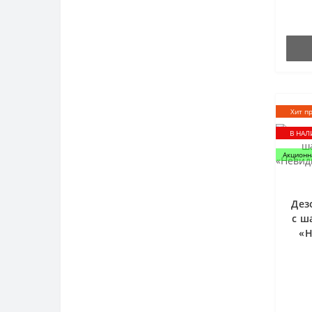
Хит п
В НА
Акционн
Дез
с ш
«Н