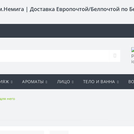
 м.Немига |
Доставка Европочтой/Белпочтой по Б
ИЯЖ
АРОМАТЫ
ЛИЦО
ТЕЛО И ВАННА
В
ля него