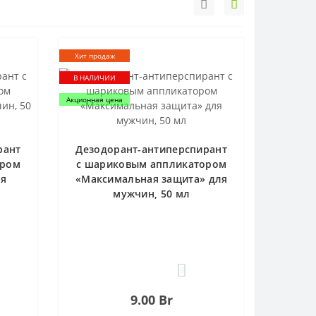
Хит продаж
В НАЛИЧИИ
Акционная цена
рант
Дезодорант-антиперспирант
ором
с шариковым аппликатором
ля
«Максимальная защита» для
мужчин, 50 мл
0
9.00 Br