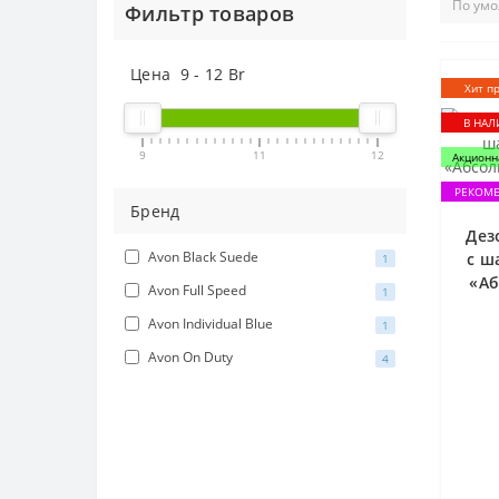
Фильтр товаров
Цена
9
-
12
Br
Хит п
В НА
9
11
12
Акционн
РЕКОМ
Бренд
Дез
Avon Black Suede
с ш
1
«Аб
Avon Full Speed
1
Avon Individual Blue
1
Avon On Duty
4