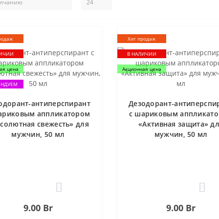
родаж
Хит продаж
ЛИЧИИ
В НАЛИЧИИ
ая цена
Акционная цена
ЕНДУЕМ
одорант-антиперспирант
Дезодорант-антиперспи
ариковым аппликатором
с шариковым аппликат
солютная свежесть» для
«Активная защита» д
мужчин, 50 мл
мужчин, 50 мл
0
0
9.00 Br
9.00 Br