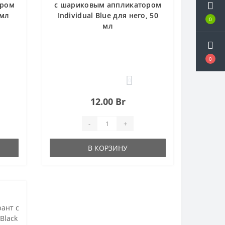
ором
с шариковым аппликатором
 мл
Individual Blue для него, 50
0
мл
0
0
12.00 Br
-
+
В КОРЗИНУ