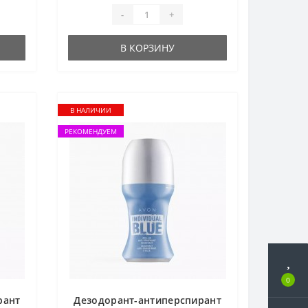
-
+
В КОРЗИНУ
В НАЛИЧИИ
РЕКОМЕНДУЕМ
0
рант
Дезодорант-антиперспирант