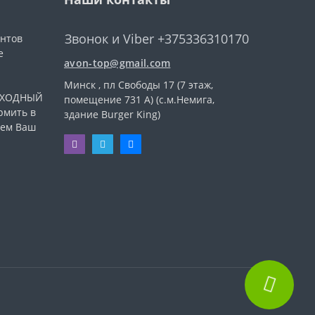
Звонок и Viber +375336310170
ентов
е
avon-top@gmail.com
Минск , пл Свободы 17 (7 этаж,
ВЫХОДНЫЙ
помещение 731 А) (с.м.Немига,
рмить в
здание Burger King)
уем Ваш
.