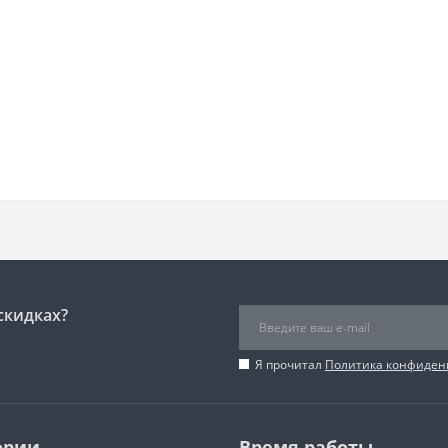
скидках?
Я прочитал
Политика конфиден
ории
Время работы