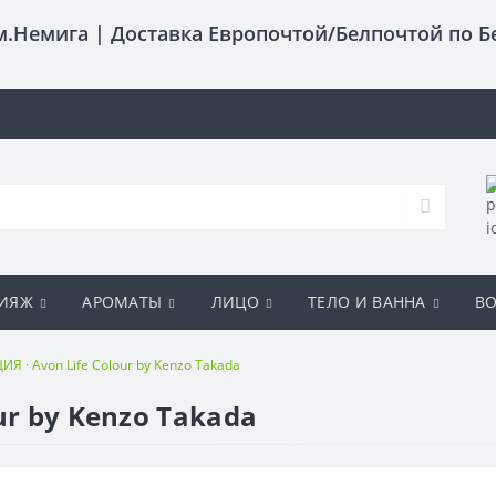
 м.Немига |
Доставка Европочтой/Белпочтой по Б
ИЯЖ
АРОМАТЫ
ЛИЦО
ТЕЛО И ВАННА
В
Я · Avon Life Colour by Kenzo Takada
ur by Kenzo Takada