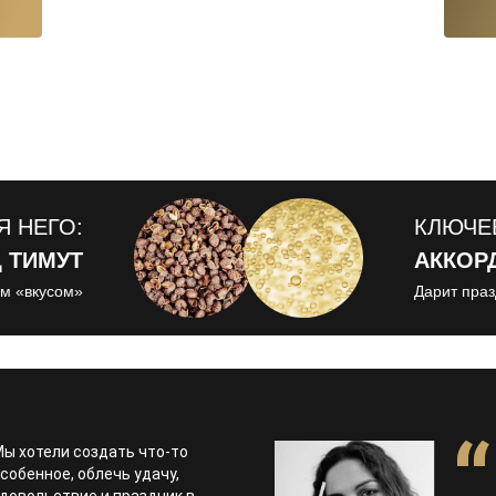
Я НЕГО:
КЛЮЧЕВ
 ТИМУТ
АККОР
м «вкусом»
Дарит пра
ы хотели создать что-то
собенное, облечь удачу,