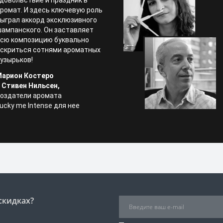
довольствие и праздник в
ромат. И здесь ключевую роль
ыграл аккорд эксклюзивного
ампанского. Он заставляет
сю композицию буквально
скриться сотнями ароматных
узырьков!
Марион Костеро
 Стивен Нильсен,
оздатели аромата
ucky me Intense для нее
скидках?