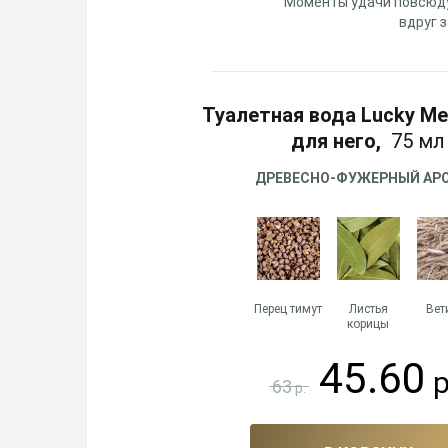
Моменты удачи повсюду
вдруг 
Туалетная вода Lucky M
для него,
75 мл
ДРЕВЕСНО-ФУЖЕРНЫЙ АР
Перец тимут
Листья
Вет
корицы
45.60
р
63
р.