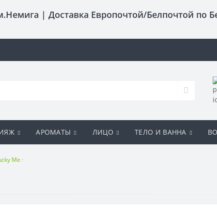
 м.Немига |
Доставка Европочтой/Белпочтой по Б
ИЯЖ
АРОМАТЫ
ЛИЦО
ТЕЛО И ВАННА
В
cky Me ·