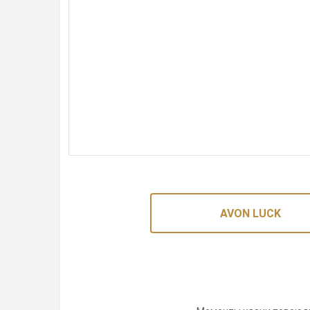
Лови момен
Ароматы для нее и для не
AVON LUCK