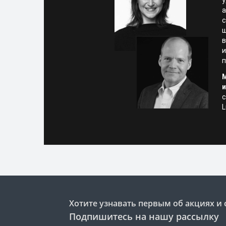
у
а
с
ш
в
и
п
и
с
L
Хотите узнавать первым об акциях и 
Подпишитесь на нашу рассылку