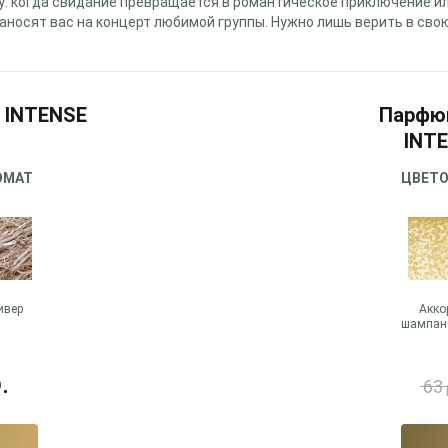
: когда свидание превращается в романтическое приключение ил
заносят вас на концерт любимой группы. Нужно лишь верить в свою
e INTENSE
Парфюм
INTE
ОМАТ
ЦВЕТ
ивер
Акко
шампан
.
63