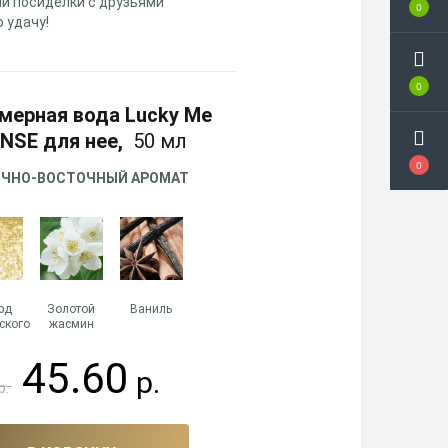
и посиделки с друзьями
0
 удачу!
0
ерная вода Lucky Me
NSE для нее,
50 мл
0
ОЧНО-ВОСТОЧНЫЙ АРОМАТ
рд
Золотой
Ваниль
ского
жасмин
45.60
р.
р.