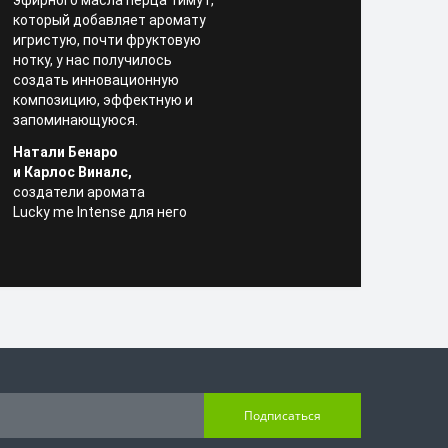
эфирного масла перца тимут,
который добавляет аромату
игристую, почти фруктовую
нотку, у нас получилось
создать инновационную
композицию, эффектную и
запоминающуюся.
Натали Бенаро
и Карлос Виналс,
создатели аромата
Lucky me Intense для него
Подписаться