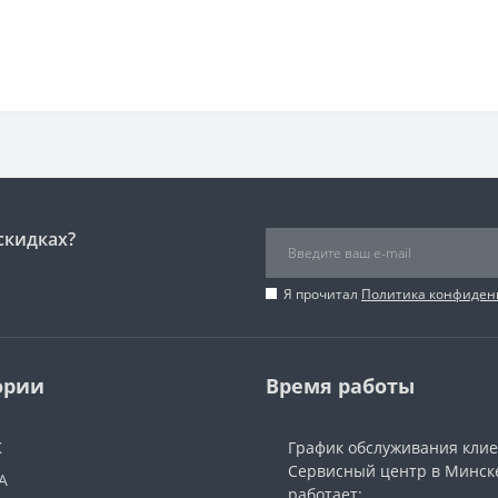
скидках?
Я прочитал
Политика конфиден
ории
Время работы
Ж
График обслуживания кли
Сервисный центр в Минск
А
работает: