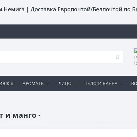
 м.Немига |
Доставка Европочтой/Белпочтой по Б
ИЯЖ
АРОМАТЫ
ЛИЦО
ТЕЛО И ВАННА
В
 и манго ·