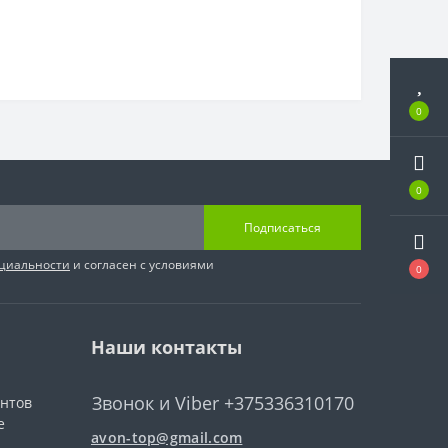
0
0
Подписаться
циальности
и согласен с условиями
0
Наши контакты
Звонок и Viber +375336310170
ентов
е
avon-top@gmail.com