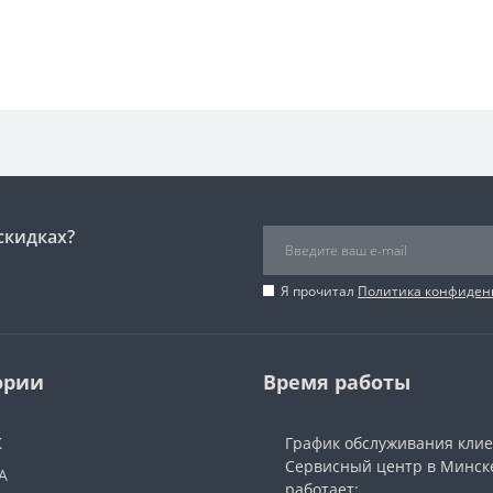
скидках?
Я прочитал
Политика конфиден
ории
Время работы
Ж
График обслуживания кли
Сервисный центр в Минск
А
работает: