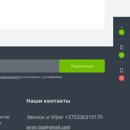
0
0
Подписаться
циальности
и согласен с условиями
0
Наши контакты
Звонок и Viber +375336310170
ентов
е
avon-top@gmail.com