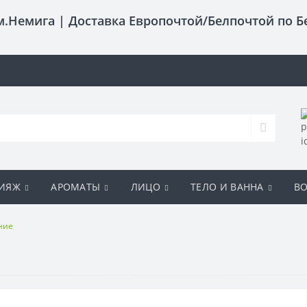
 м.Немига |
Доставка Европочтой/Белпочтой по Б
ИЯЖ
АРОМАТЫ
ЛИЦО
ТЕЛО И ВАННА
В
ние