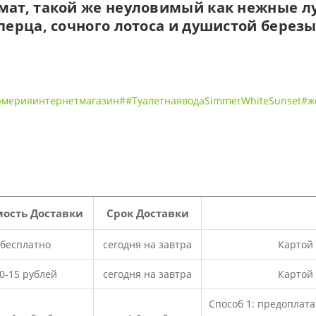
ат, такой же неуловимый как нежные л
ерца, сочного лотоса и душистой березы
мерияинтернетмагазин##ТуалетнаяводаSimmerWhiteSunset#ж
ость Доставки
Срок Доставки
бесплатно
сегодня на завтра
Картой
0-15 рублей
сегодня на завтра
Картой
Способ 1: предоплат