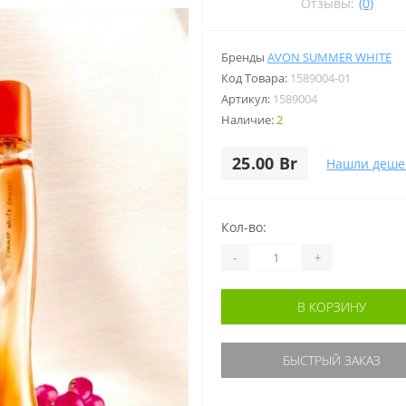
Отзывы:
(0)
Бренды
AVON SUMMER WHITE
Код Товара:
1589004-01
Артикул:
1589004
Наличие:
2
25.00 Br
Нашли деше
Кол-во:
-
+
В КОРЗИНУ
БЫСТРЫЙ ЗАКАЗ