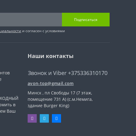
Подписаться
циальности
и согласен с условиями
Наши контакты
Звонок и Viber +375336310170
ентов
е
avon-top@gmail.com
Минск , пл Свободы 17 (7 этаж,
ВЫХОДНЫЙ
помещение 731 А) (с.м.Немига,
рмить в
здание Burger King)
уем Ваш
.