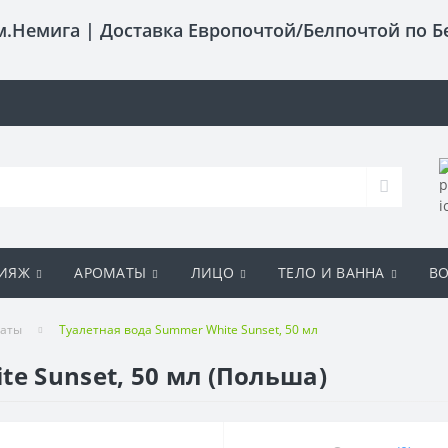
 м.Немига |
Доставка Европочтой/Белпочтой по Б
ИЯЖ
АРОМАТЫ
ЛИЦО
ТЕЛО И ВАННА
В
маты
Туалетная вода Summer White Sunset, 50 мл
e Sunset, 50 мл (Польша)