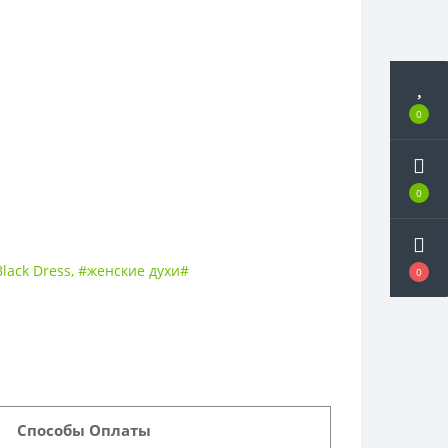
0
0
Black Dress
,
#женские духи#
0
Способы Оплаты