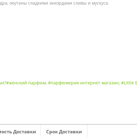
дра, окутаны сладкими аккордами сливы и мускуса.
50мл?#женский парфюм
,
#парфюмерия интернет магазин
,
#Little 
ость Доставки
Срок Доставки