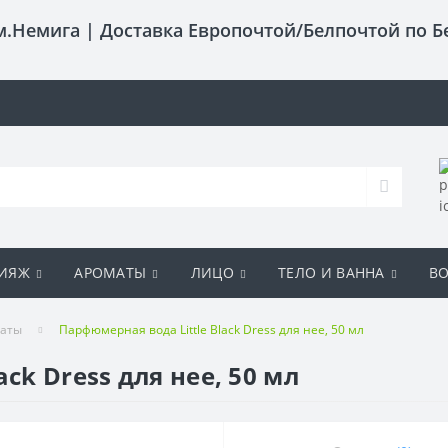
 м.Немига |
Доставка Европочтой/Белпочтой по Б
ИЯЖ
АРОМАТЫ
ЛИЦО
ТЕЛО И ВАННА
В
маты
Парфюмерная вода Little Black Dress для нее, 50 мл
ck Dress для нее, 50 мл