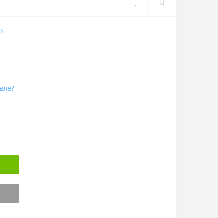
SS
вле?