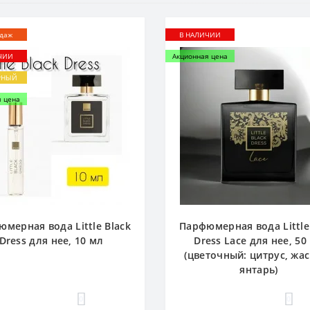
одаж
В НАЛИЧИИ
ЧИИ
Акционная цена
РНЫЙ
я цена
мерная вода Little Black
Парфюмерная вода Little
Dress для нее, 10 мл
Dress Lace для нее, 50
(цветочный: цитрус, жа
янтарь)
0
0