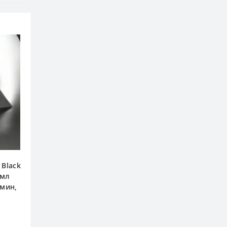
 Black
 мл
смин,