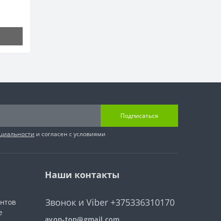
Подписаться
циальности
и согласен с условиями
Наши контакты
Звонок и Viber +375336310170
ентов
е
avon-top@gmail.com