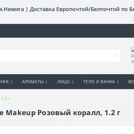
 м.Немига |
Доставка Европочтой/Белпочтой по Б
ИЯЖ
АРОМАТЫ
ЛИЦО
ТЕЛО И ВАННА
В
1.2 г
 Makeup Розовый коралл, 1.2 г