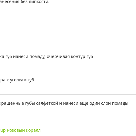
анесения без липкости.
а губ нанеси помаду, очерчивая контур губ
ра к уголкам губ
крашенные губы салфеткой и нанеси еще один слой помады
eup Розовый коралл