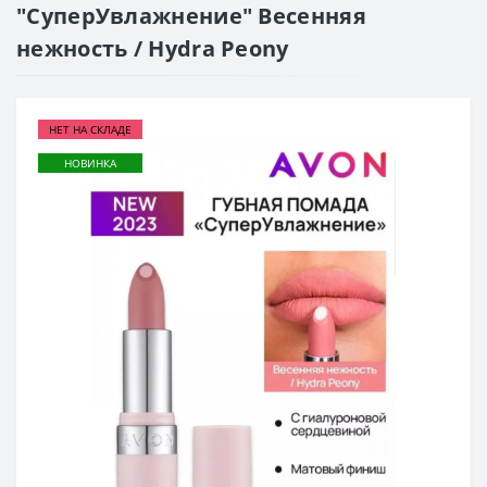
"СуперУвлажнение" Весенняя
нежность / Hydra Peony
НЕТ НА СКЛАДЕ
НОВИНКА