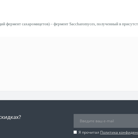
рмент сахаромицетов) – фермент Saccharomyces, полученный в присутств
скидках?
Я прочитал
Политика конфиден