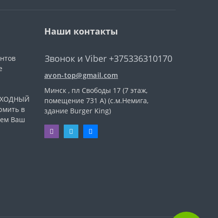
Наши контакты
Звонок и Viber +375336310170
ентов
е
avon-top@gmail.com
Минск , пл Свободы 17 (7 этаж,
ВЫХОДНЫЙ
помещение 731 А) (с.м.Немига,
рмить в
здание Burger King)
уем Ваш
.