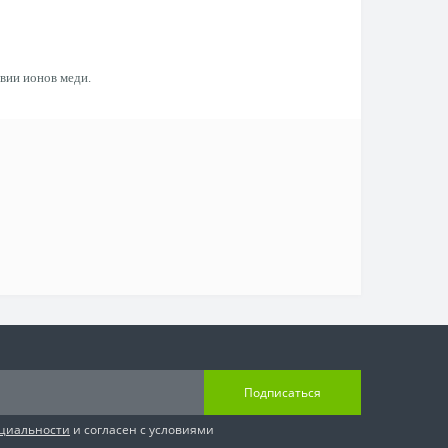
ии ионов меди.
Подписаться
циальности
и согласен с условиями