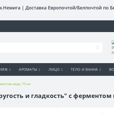
 м.Немига |
Доставка Европочтой/Белпочтой по Б
ИЯЖ
АРОМАТЫ
ЛИЦО
ТЕЛО И ВАННА
В
рментом меди, 75 мл
угость и гладкость" с ферментом 