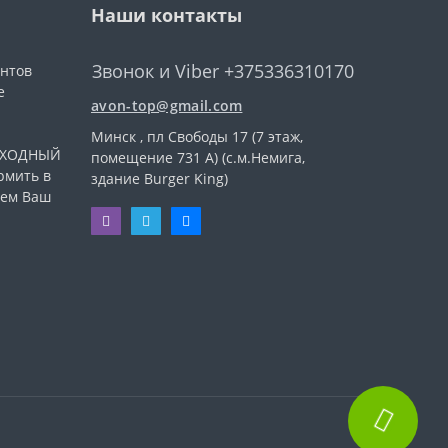
Наши контакты
Звонок и Viber +375336310170
ентов
е
avon-top@gmail.com
Минск , пл Свободы 17 (7 этаж,
ВЫХОДНЫЙ
помещение 731 А) (с.м.Немига,
рмить в
здание Burger King)
уем Ваш
.