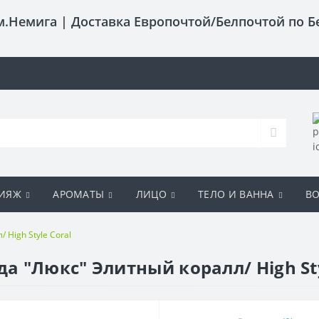
 м.Немига |
Доставка Европочтой/Белпочтой по Б
ИЯЖ
АРОМАТЫ
ЛИЦО
ТЕЛО И ВАННА
В
High Style Coral
 "Люкс" Элитный коралл/ High Sty