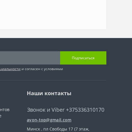
Подписаться
циальности
и согласен с условиями
Наши контакты
Звонок и Viber +375336310170
ентов
е
avon-top@gmail.com
Минск , пл Свободы 17 (7 этаж,