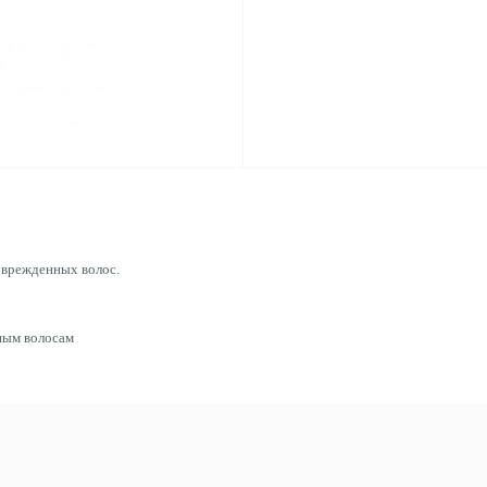
поврежденных волос.
ным волосам