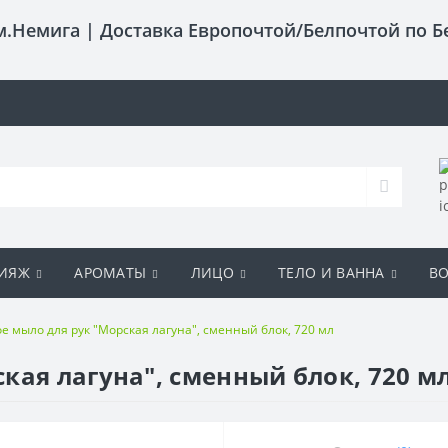
 м.Немига |
Доставка Европочтой/Белпочтой по Б
ИЯЖ
АРОМАТЫ
ЛИЦО
ТЕЛО И ВАННА
В
е мыло для рук "Морская лагуна", сменный блок, 720 мл
кая лагуна", сменный блок, 720 м