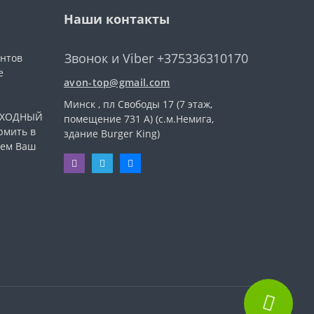
Наши контакты
Звонок и Viber +375336310170
ентов
е
avon-top@gmail.com
Минск , пл Свободы 17 (7 этаж,
ВЫХОДНЫЙ
помещение 731 А) (с.м.Немига,
рмить в
здание Burger King)
уем Ваш
.