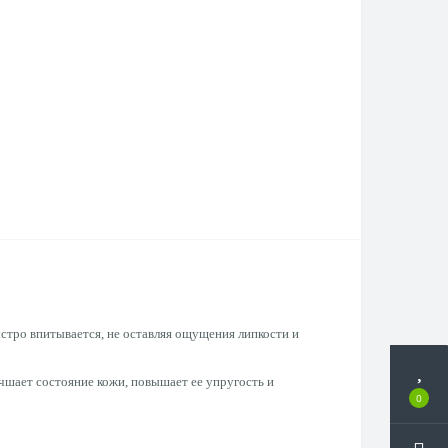
ыстро впитывается, не оставляя ощущения липкости и
чшает состояние кожи, повышает ее упругость и
0