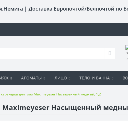
 м.Немига |
Доставка Европочтой/Белпочтой по Б
ИЯЖ
АРОМАТЫ
ЛИЦО
ТЕЛО И ВАННА
В
 карандаш для глаз Maximeyeser Насыщенный медный, 1,2 г
 Maximeyeser Насыщенный медный,