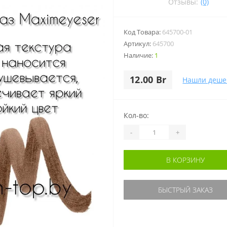
Отзывы:
(0)
Код Товара:
645700-01
Артикул:
645700
Наличие:
1
12.00 Br
Нашли деше
Кол-во:
-
+
В КОРЗИНУ
БЫСТРЫЙ ЗАКАЗ