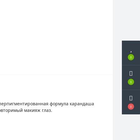
0
0
 суперпигментированная формула карандаша
0
овторимый макияж глаз.