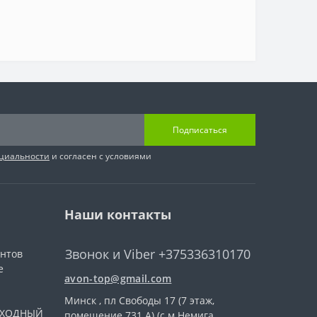
Подписаться
циальности
и согласен с условиями
Наши контакты
Звонок и Viber +375336310170
ентов
е
avon-top@gmail.com
Минск , пл Свободы 17 (7 этаж,
ВЫХОДНЫЙ
помещение 731 А) (с.м.Немига,