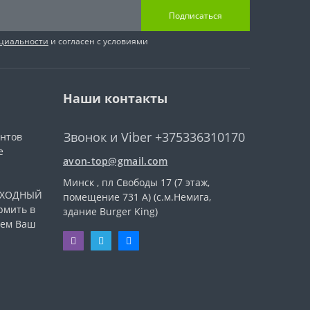
Подписаться
циальности
и согласен с условиями
Наши контакты
Звонок и Viber +375336310170
ентов
е
avon-top@gmail.com
Минск , пл Свободы 17 (7 этаж,
ВЫХОДНЫЙ
помещение 731 А) (с.м.Немига,
рмить в
здание Burger King)
уем Ваш
.