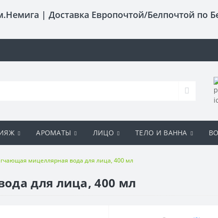
 м.Немига |
Доставка Европочтой/Белпочтой по Б
ИЯЖ
АРОМАТЫ
ЛИЦО
ТЕЛО И ВАННА
В
гчающая мицеллярная вода для лица, 400 мл
ода для лица, 400 мл