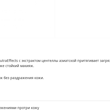
aEffects с экстрактом центеллы азиатской притягивает загряз
аже стойкий макияж.
яж без раздражения кожи.
вижениями протри кожу