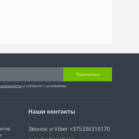
Подписаться
циальности
и согласен с условиями
Наши контакты
Звонок и Viber +375336310170
ентов
е