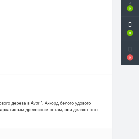
0
0
0
вого дерева в Avon*. Аккорд белого удового
 бархатистым древесным нотам, они делают этот