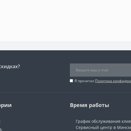
скидках?
Я прочитал
Политика конфиден
ории
Время работы
Ж
График обслуживания кли
Сервисный центр в Минск
А