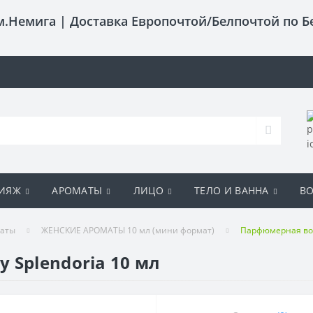
 м.Немига |
Доставка Европочтой/Белпочтой по Б
ИЯЖ
АРОМАТЫ
ЛИЦО
ТЕЛО И ВАННА
В
маты
ЖЕНСКИЕ АРОМАТЫ 10 мл (мини формат)
Парфюмерная вода
 Splendoria 10 мл