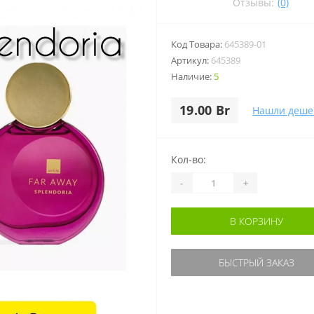
Отзывы:
(0)
Код Товара:
645389-01
Артикул:
645389
Наличие:
5
19.00 Br
Нашли деше
Кол-во:
-
+
В КОРЗИНУ
БЫСТРЫЙ ЗАКАЗ