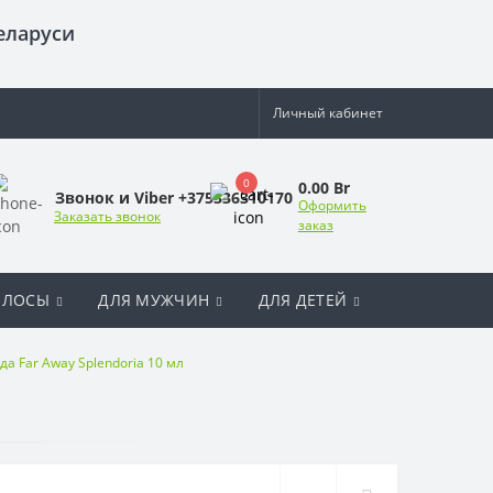
еларуси
Личный кабинет
0
0.00 Br
Звонок и Viber +375336310170
Оформить
Заказать звонок
заказ
ОЛОСЫ
ДЛЯ МУЖЧИН
ДЛЯ ДЕТЕЙ
 Far Away Splendoria 10 мл