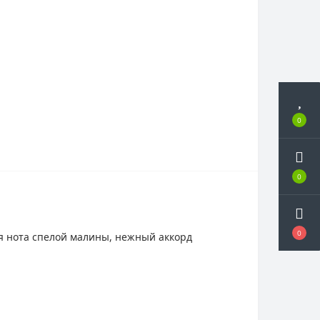
0
0
0
ая нота спелой малины, нежный аккорд