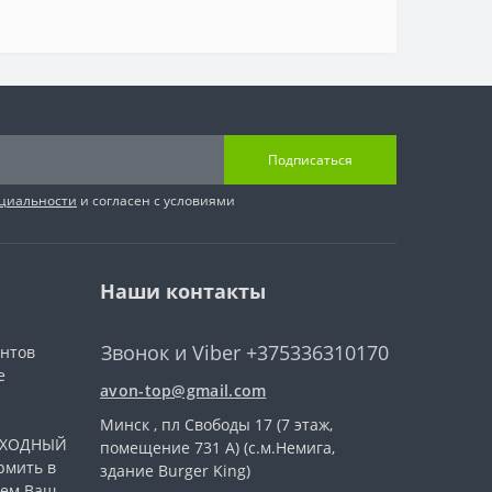
Подписаться
циальности
и согласен с условиями
Наши контакты
Звонок и Viber +375336310170
ентов
е
avon-top@gmail.com
Минск , пл Свободы 17 (7 этаж,
ВЫХОДНЫЙ
помещение 731 А) (с.м.Немига,
рмить в
здание Burger King)
уем Ваш