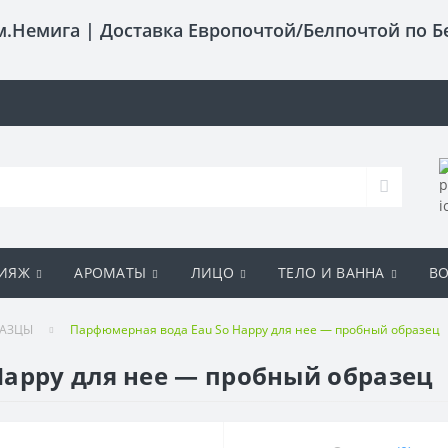
 м.Немига |
Доставка Европочтой/Белпочтой по Б
ИЯЖ
АРОМАТЫ
ЛИЦО
ТЕЛО И ВАННА
В
РАЗЦЫ
Парфюмерная вода Eau So Happy для нее — пробный образец
Happy для нее — пробный образец