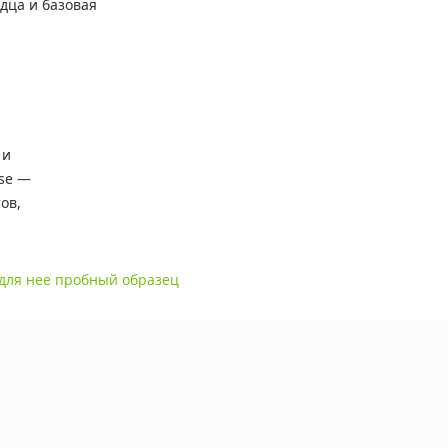
дца и базовая
 и
se —
ов,
для нее пробный образец