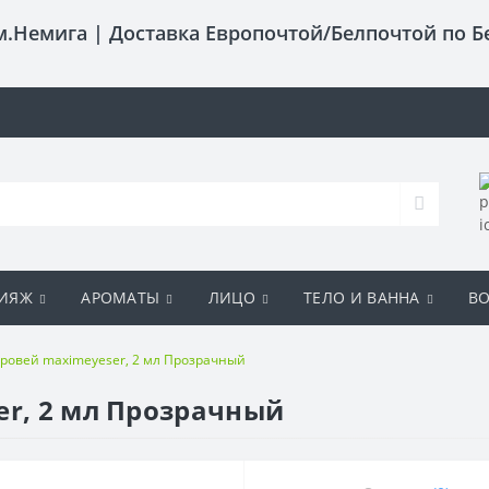
 м.Немига |
Доставка Европочтой/Белпочтой по Б
ИЯЖ
АРОМАТЫ
ЛИЦО
ТЕЛО И ВАННА
В
бровей maximeyeser, 2 мл Прозрачный
er, 2 мл Прозрачный