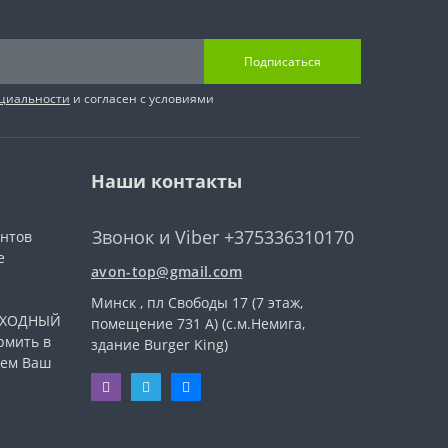
Подписаться
циальности
и согласен с условиями
Наши контакты
Звонок и Viber +375336310170
ентов
е
avon-top@gmail.com
Минск , пл Свободы 17 (7 этаж,
ВЫХОДНЫЙ
помещение 731 А) (с.м.Немига,
рмить в
здание Burger King)
уем Ваш
.