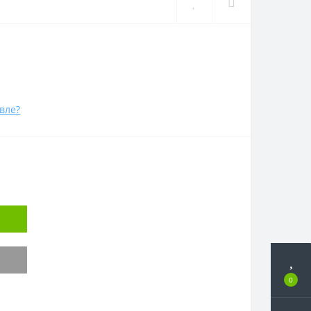
вле?
0