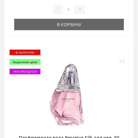
-
+
В КОРЗИНУ
В НАЛИЧИИ
Акционная цена
РЕКОМЕНДУЕМ
Парфюмерная вода Perceive Silk для нее, 50